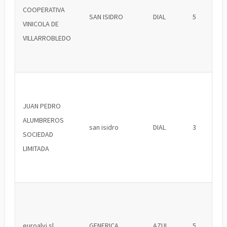
COOPERATIVA
SAN ISIDRO
DIAL
5
VINICOLA DE
VILLARROBLEDO
JUAN PEDRO
ALUMBREROS
san isidro
DIAL
3
SOCIEDAD
LIMITADA
euroalvi sl
GENERICA
AZUL
5