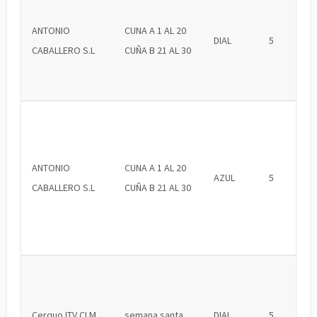
ANTONIO
CUNA A 1 AL 20
DIAL
5
CABALLERO S.L
CUÑA B 21 AL 30
ANTONIO
CUNA A 1 AL 20
AZUL
5
CABALLERO S.L
CUÑA B 21 AL 30
Cerquo ITV CLM
semana santa
DIAL
5