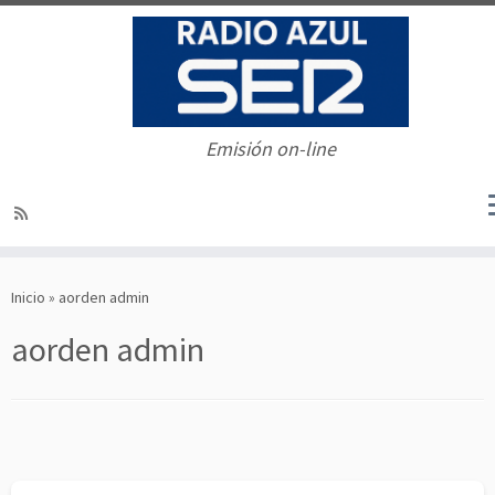
Emisión on-line
Saltar
al
Inicio
»
aorden admin
contenido
aorden admin