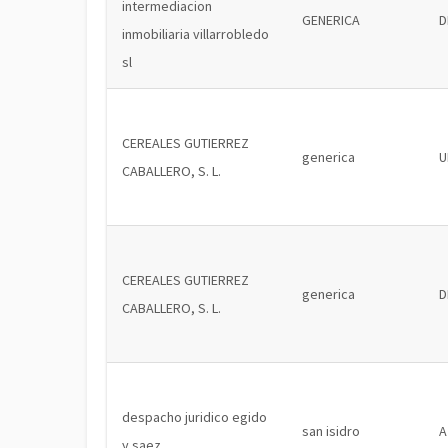
intermediacion
GENERICA
D
inmobiliaria villarrobledo
sl
CEREALES GUTIERREZ
generica
U
CABALLERO, S. L.
CEREALES GUTIERREZ
generica
D
CABALLERO, S. L.
despacho juridico egido
san isidro
A
y saez