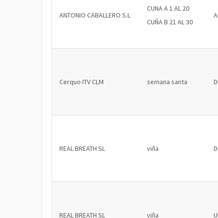
CUNA A 1 AL 20
ANTONIO CABALLERO S.L
A
CUÑA B 21 AL 30
Cerquo ITV CLM
semana santa
D
REAL BREATH SL
viña
D
REAL BREATH SL
viña
U