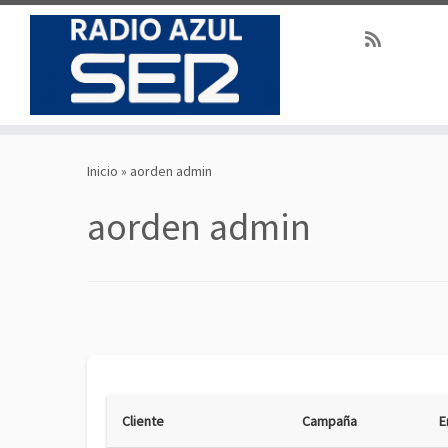
Saltar
al
Inicio
»
aorden admin
contenido
aorden admin
Cliente
Campaña
E