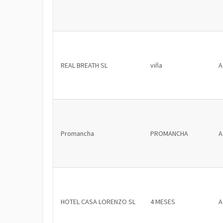
REAL BREATH SL
viña
A
Promancha
PROMANCHA
A
HOTEL CASA LORENZO SL
4 MESES
A