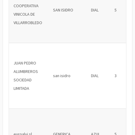
COOPERATIVA
SAN ISIDRO
DIAL
5
VINICOLA DE
VILLARROBLEDO
JUAN PEDRO
ALUMBREROS
san isidro
DIAL
3
SOCIEDAD
LIMITADA
euroalvi sl
GENERICA
AZUL
5