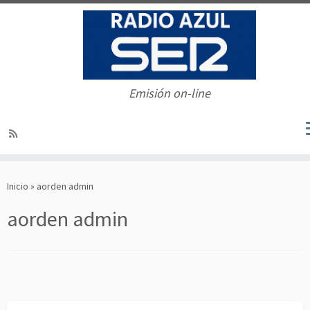
Emisión on-line
Saltar
al
Inicio
»
aorden admin
contenido
aorden admin