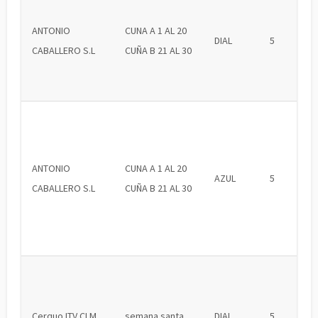
ANTONIO
CUNA A 1 AL 20
DIAL
5
CABALLERO S.L
CUÑA B 21 AL 30
ANTONIO
CUNA A 1 AL 20
AZUL
5
CABALLERO S.L
CUÑA B 21 AL 30
Cerquo ITV CLM
semana santa
DIAL
5