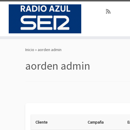
Saltar
al
Inicio
»
aorden admin
contenido
aorden admin
Cliente
Campaña
E