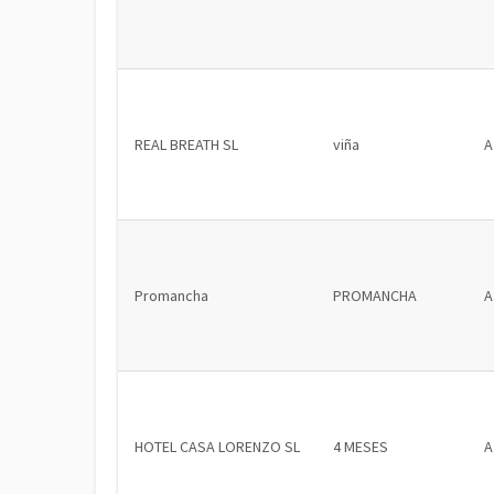
REAL BREATH SL
viña
A
Promancha
PROMANCHA
A
HOTEL CASA LORENZO SL
4 MESES
A