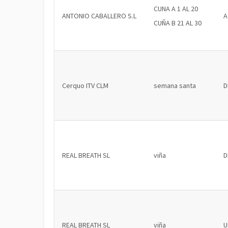
CUNA A 1 AL 20
ANTONIO CABALLERO S.L
A
CUÑA B 21 AL 30
Cerquo ITV CLM
semana santa
D
REAL BREATH SL
viña
D
REAL BREATH SL
viña
U