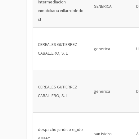
intermediacion
GENERICA
D
inmobiliaria villarrobledo
sl
CEREALES GUTIERREZ
generica
U
CABALLERO, S. L.
CEREALES GUTIERREZ
generica
D
CABALLERO, S. L.
despacho juridico egido
san isidro
A
y saez