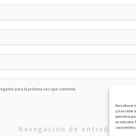
vegador para la próxima vez que comente.
Para ofrecer 
y/o acceder a
permitirá pr
en este sitio
Navegación de entradas
característic