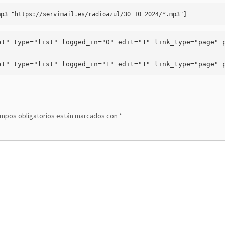
mp3="https://servimail.es/radioazul/30 10 2024/*.mp3
t" type="list" logged_in="0" edit="1" link_type="page" p
at" type="list" logged_in="1" edit="1" link_type="page" 
ampos obligatorios están marcados con
*