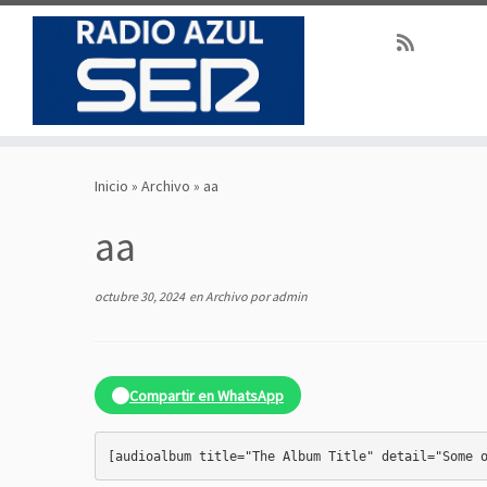
Saltar
al
Inicio
»
Archivo
»
aa
contenido
aa
octubre 30, 2024
en
Archivo
por
admin
Compartir en WhatsApp