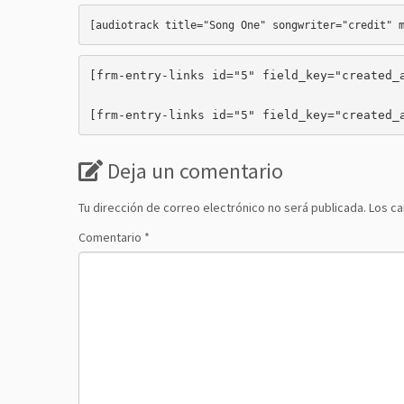
[audiotrack title="Song One" songwriter="credit" 
[frm-entry-links id="5" field_key="created_a
[frm-entry-links id="5" field_key="created_
Deja un comentario
Tu dirección de correo electrónico no será publicada.
Los c
Comentario
*