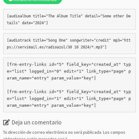
[audioalbum title="The Album Title" detail="Some other De
[audiotrack title="Song One" songwriter="credit" mp3="htt
ps://servimail.es/radioazul/30 10 2024/*.mp3
[frm-entry-links id="5" field_key="created_at" typ
e="list" logged_in="0" edit="1" link_type="page" p
aram_name="entry" param_value="key"]

[frm-entry-links id="5" field_key="created_at" typ
e="list" logged_in="1" edit="1" link_type="page" p
aram_name="entry" param_value="key"]
Deja un comentario
Tu dirección de correo electrónico no será publicada.
Los campos