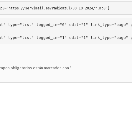
mp3="https://servimail.es/radioazul/30 10 2024/*.mp3
t" type="list" logged_in="0" edit="1" link_type="page" p
at" type="list" logged_in="1" edit="1" link_type="page" 
ampos obligatorios están marcados con
*