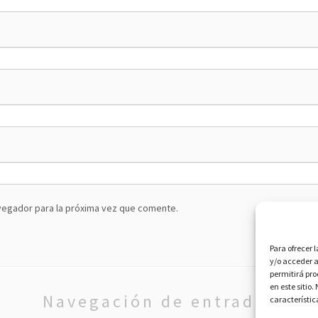
vegador para la próxima vez que comente.
Para ofrecer 
y/o acceder a
permitirá pr
en este sitio
Navegación de entradas
característic