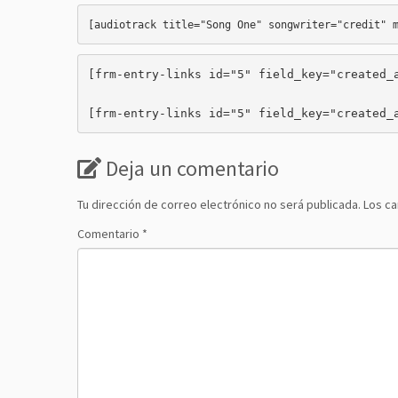
[audiotrack title="Song One" songwriter="credit" 
[frm-entry-links id="5" field_key="created_a
[frm-entry-links id="5" field_key="created_
Deja un comentario
Tu dirección de correo electrónico no será publicada.
Los c
Comentario
*