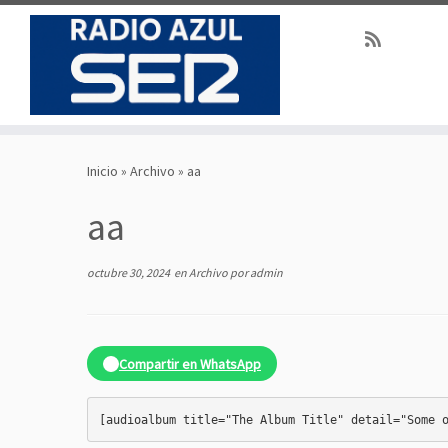
Saltar
al
Inicio
»
Archivo
»
aa
contenido
aa
octubre 30, 2024
en
Archivo
por
admin
Compartir en WhatsApp