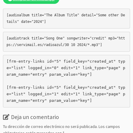
[audioalbum title="The Album Title" detail="Some other De
[audiotrack title="Song One" songwriter="credit" mp3="htt
ps://servimail.es/radioazul/30 10 2024/*.mp3
[frm-entry-links id="5" field_key="created_at" typ
e="list" logged_in="0" edit="1" link_type="page" p
aram_name="entry" param_value="key"]

[frm-entry-links id="5" field_key="created_at" typ
e="list" logged_in="1" edit="1" link_type="page" p
aram_name="entry" param_value="key"]
Deja un comentario
Tu dirección de correo electrónico no será publicada.
Los campos