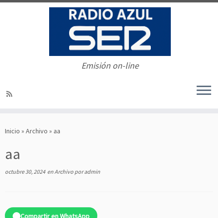
Emisión on-line
Saltar
al
Inicio
»
Archivo
»
aa
contenido
aa
octubre 30, 2024
en
Archivo
por
admin
Compartir en WhatsApp