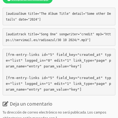
[audioalbum title="The Album Title" detail="Some other De
[audiotrack title="Song One" songwriter="credit" mp3="htt
ps://servimail.es/radioazul/30 10 2024/*.mp3
[frm-entry-links id="5" field_key="created_at" typ
e="list" logged_in="0" edit="1" link_type="page" p
aram_name="entry" param_value="key"]

[frm-entry-links id="5" field_key="created_at" typ
e="list" logged_in="1" edit="1" link_type="page" p
aram_name="entry" param_value="key"]
Deja un comentario
Tu dirección de correo electrónico no será publicada.
Los campos