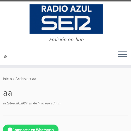
Emisión on-line
Saltar
al
Inicio
»
Archivo
»
aa
contenido
aa
octubre 30, 2024
en
Archivo
por
admin
Compartir en WhatsApp