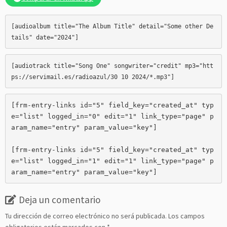
[audioalbum title="The Album Title" detail="Some other De
[audiotrack title="Song One" songwriter="credit" mp3="htt
ps://servimail.es/radioazul/30 10 2024/*.mp3
[frm-entry-links id="5" field_key="created_at" typ
e="list" logged_in="0" edit="1" link_type="page" p
aram_name="entry" param_value="key"]

[frm-entry-links id="5" field_key="created_at" typ
e="list" logged_in="1" edit="1" link_type="page" p
aram_name="entry" param_value="key"]
Deja un comentario
Tu dirección de correo electrónico no será publicada.
Los campos