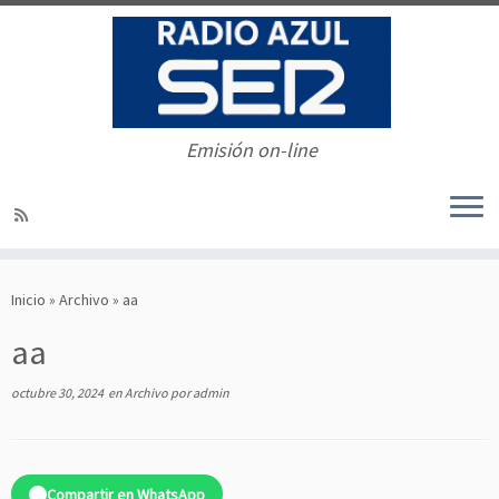
Emisión on-line
Saltar
al
Inicio
»
Archivo
»
aa
contenido
aa
octubre 30, 2024
en
Archivo
por
admin
Compartir en WhatsApp