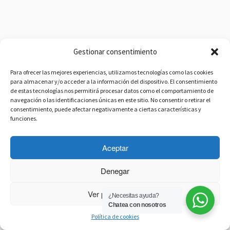
Gestionar consentimiento
Para ofrecer las mejores experiencias, utilizamos tecnologías como las cookies
para almacenar y/o acceder a la información del dispositivo. El consentimiento
de estas tecnologías nos permitirá procesar datos como el comportamiento de
navegación o las identificaciones únicas en este sitio. No consentir o retirar el
consentimiento, puede afectar negativamente a ciertas características y
funciones.
Aceptar
Denegar
Ver preferencias
¿Necesitas ayuda?
Chatea con nosotros
Política de cookies
·
© 2026
Radio Azul SER
·
Funciona con
·
Diseñado con el
Tema Customizr
·