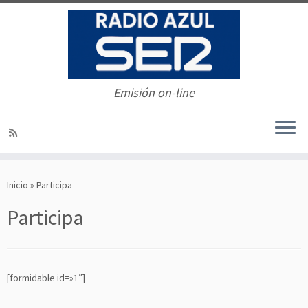
Emisión on-line
Saltar
al
Inicio
»
Participa
contenido
Participa
[formidable id=»1″]