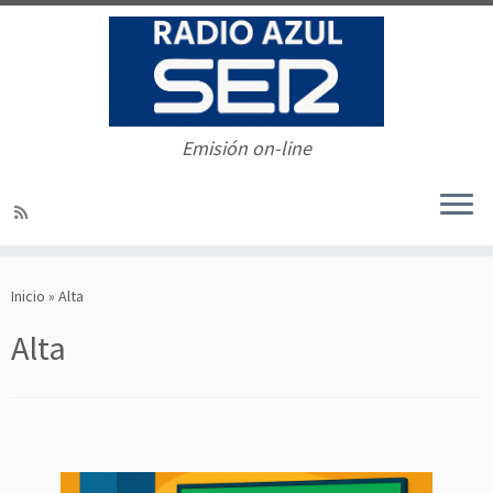
Emisión on-line
Saltar
al
Inicio
»
Alta
contenido
Alta