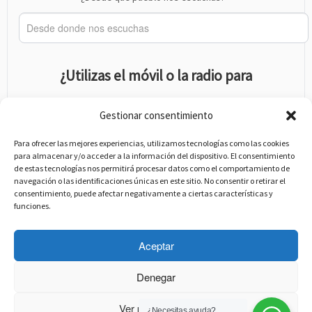
¿Utilizas el móvil o la radio para
escucharnos? *
Gestionar consentimiento
Para ofrecer las mejores experiencias, utilizamos tecnologías como las cookies
Móvil
para almacenar y/o acceder a la información del dispositivo. El consentimiento
Radio
de estas tecnologías nos permitirá procesar datos como el comportamiento de
navegación o las identificaciones únicas en este sitio. No consentir o retirar el
Acepto los
términos y condiciones
.
consentimiento, puede afectar negativamente a ciertas características y
funciones.
Registrarme
Aceptar
Denegar
Ver preferencias
¿Necesitas ayuda?