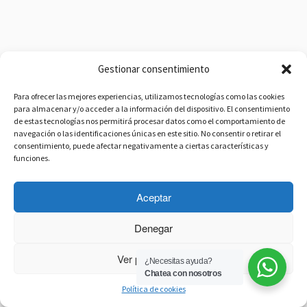
Gestionar consentimiento
Para ofrecer las mejores experiencias, utilizamos tecnologías como las cookies
para almacenar y/o acceder a la información del dispositivo. El consentimiento
de estas tecnologías nos permitirá procesar datos como el comportamiento de
navegación o las identificaciones únicas en este sitio. No consentir o retirar el
consentimiento, puede afectar negativamente a ciertas características y
funciones.
Aceptar
Denegar
Ver preferencias
¿Necesitas ayuda?
Chatea con nosotros
Política de cookies
·
© 2026
Radio Azul SER
·
Funciona con
·
Diseñado con el
Tema Customizr
·