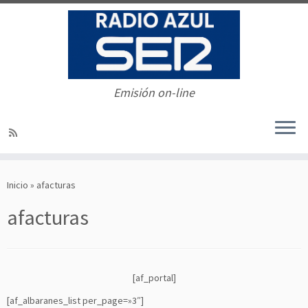
Emisión on-line
Saltar
al
Inicio
»
afacturas
contenido
afacturas
[af_portal]
[af_albaranes_list per_page=»3″]